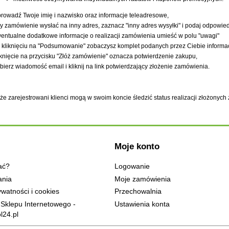
rowadź Twoje imię i nazwisko oraz informacje teleadresowe,
y zamówienie wysłać na inny adres, zaznacz "inny adres wysyłki" i podaj odpowie
entualne dodatkowe informacje o realizacji zamówienia umieść w polu "uwagi"
 kliknięciu na "Podsumowanie" zobaczysz komplet podanych przez Ciebie informac
iknięcie na przycisku "Złóż zamówienie" oznacza potwierdzenie zakupu,
bierz wiadomość email i kliknij na link potwierdzający złożenie zamówienia.
 że zarejestrowani klienci mogą w swoim koncie śledzić status realizacji złożonyc
Moje konto
ać?
Logowanie
ania
Moje zamówienia
ywatności i cookies
Przechowalnia
Sklepu Internetowego -
Ustawienia konta
l24.pl