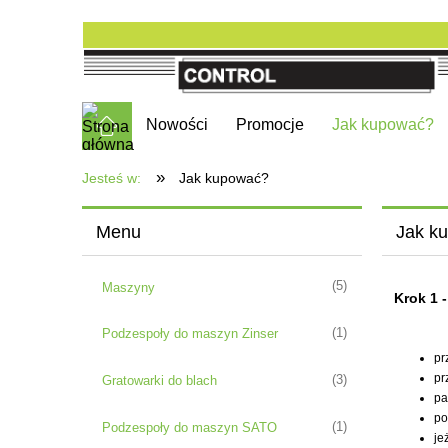
Nowości
Promocje
Jak kupować?
»
Jesteś w:
Jak kupować?
Menu
Jak k
(5)
Maszyny
Krok 1 
(1)
Podzespoły do maszyn Zinser
pr
pr
(3)
Gratowarki do blach
pa
po
(1)
Podzespoły do maszyn SATO
je