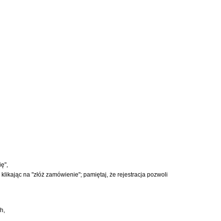
ę",
 klikając na "złóż zamówienie"; pamiętaj, że rejestracja pozwoli
h,