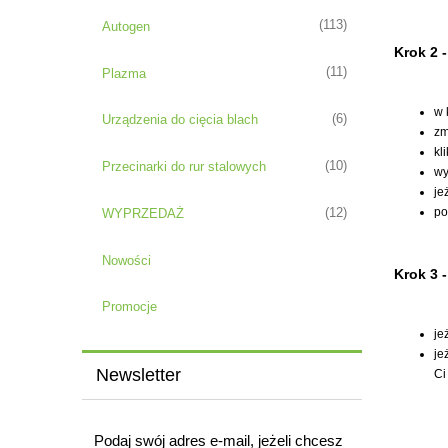
(113)
Autogen
Krok 2 
(11)
Plazma
w 
(6)
Urządzenia do cięcia blach
zm
kl
(10)
Przecinarki do rur stalowych
wy
je
po
(12)
WYPRZEDAŻ
Nowości
Krok 3 
Promocje
je
je
Newsletter
Ci
Podaj swój adres e-mail, jeżeli chcesz