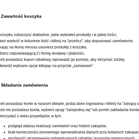
- Zawartość koszyka
koszyku zobaczysz dokładnie, jakie wybrałeś produkty i w jakiej ilości,
ień wartość w kolumnie ilość i kliknij na "przelicz", aby dopasować zamówienie,
ikając na ikonę minusa usuniesz produkty z koszyka,
bierz odpowiadającą Ci formę dostawy i płatności,
żeli posiadasz kupon rabatowy, wprowadź go poniżej, aby otrzymać zniżkę,
twierdź wybrane opcje klikając na przycisk „zamawiam”.
- Składanie zamówienia
żeli posiadasz konto w naszym sklepie, podaj dane logowania i kliknij na "zaloguj si
żeli nie posiadasz konta, wybierz opcję "zarejestruj się" lub pomiń zakładanie konta
 korzystać z wielu przywilejów, w tym:
podgląd statusu realizacji zamówień oraz historii zakupów,
brak konieczności ponownego wprowadzania danych przy kolejnych zakupac
możliwość otrzymywania indywidualnych rabatów i kuponów promocyjnych.