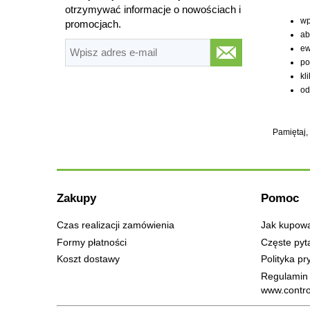
otrzymywać informacje o nowościach i
wp
promocjach.
ab
ew
po
kl
od
Pamiętaj,
Zakupy
Pomoc
Czas realizacji zamówienia
Jak kupow
Formy płatności
Częste pyt
Koszt dostawy
Polityka pr
Regulamin 
www.contro